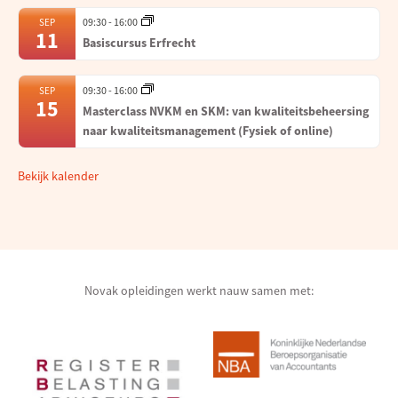
09:30
-
16:00
SEP
11
Basiscursus Erfrecht
09:30
-
16:00
SEP
15
Masterclass NVKM en SKM: van kwaliteitsbeheersing
naar kwaliteitsmanagement (Fysiek of online)
Bekijk kalender
Novak opleidingen werkt nauw samen met: