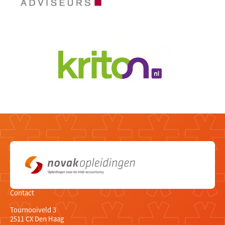
Contact
Tournooiveld 3
2511 CX Den Haag