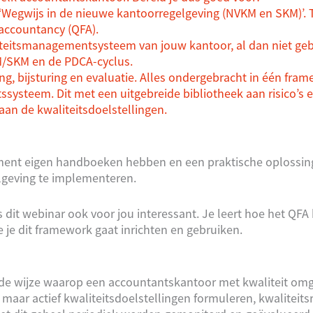
‘Wegwijs in de nieuwe kantoorregelgeving (NVKM en SKM)’. 
accountancy (QFA).
iteitsmanagementsysteem van jouw kantoor, al dan niet ge
M/SKM en de PDCA-cyclus.
ing, bijsturing en evaluatie. Alles ondergebracht in één fra
systeem. Dit met een uitgebreide bibliotheek aan risico’s 
an de kwaliteitsdoelstellingen.
moment eigen handboeken hebben en een praktische oplossin
lgeving te implementeren.
 dit webinar ook voor jou interessant. Je leert hoe het QFA
e je dit framework gaat inrichten en gebruiken.
de wijze waarop een accountantskantoor met kwaliteit omg
aar actief kwaliteitsdoelstellingen formuleren, kwaliteitsr