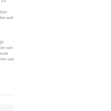
. Zo
kken
nden wat
ijn
den van
 jouw
emen van