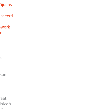
Tijdens
baseerd
mework
en
g
 kan
aat.
isico’s