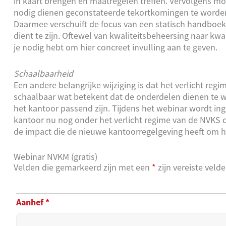
in kaart brengen en maatregelen treffen. Vervolgens m
nodig dienen geconstateerde tekortkomingen te worden h
Daarmee verschuift de focus van een statisch handboe
dient te zijn. Oftewel van kwaliteitsbeheersing naar k
je nodig hebt om hier concreet invulling aan te geven.
Schaalbaarheid
Een andere belangrijke wijziging is dat het verlicht reg
schaalbaar wat betekent dat de onderdelen dienen te 
het kantoor passend zijn. Tijdens het webinar wordt in
kantoor nu nog onder het verlicht regime van de NVKS d
de impact die de nieuwe kantoorregelgeving heeft om hie
Webinar NVKM (gratis)
Velden die gemarkeerd zijn met een
*
zijn vereiste veld
Aanhef
*