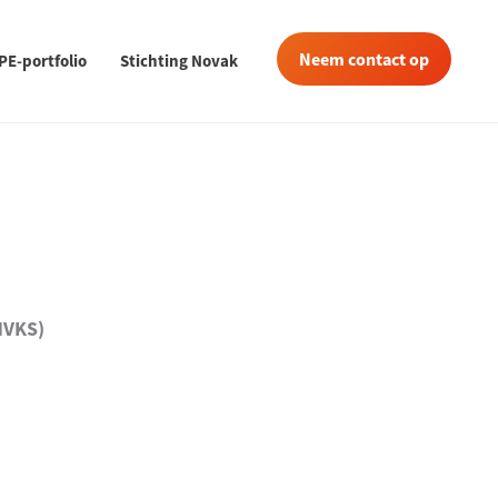
Neem contact op
PE-portfolio
Stichting Novak
NVKS)