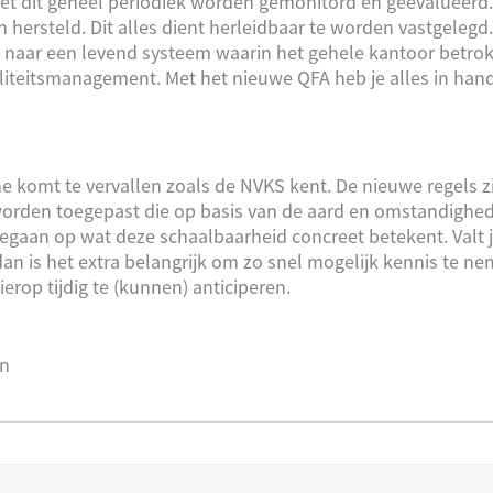
oet dit geheel periodiek worden gemonitord en geëvalueerd
ersteld. Dit alles dient herleidbaar te worden vastgelegd.
k naar een levend systeem waarin het gehele kantoor betro
waliteitsmanagement. Met het nieuwe QFA heb je alles in ha
ime komt te vervallen zoals de NVKS kent. De nieuwe regels z
worden toegepast die op basis van de aard en omstandighe
gegaan op wat deze schaalbaarheid concreet betekent. Valt
an is het extra belangrijk om zo snel mogelijk kennis te n
rop tijdig te (kunnen) anticiperen.
en