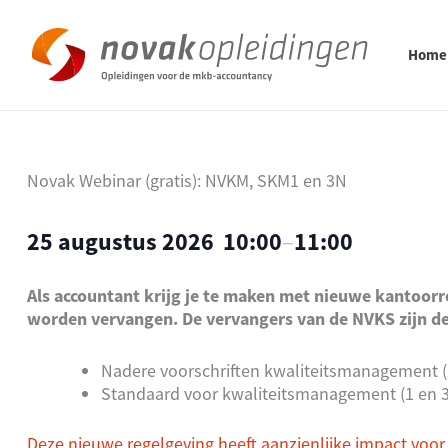
Ga
naar
de
Home
inhoud
Novak Webinar (gratis): NVKM, SKM1 en 3N
25 augustus 2026
10:00
–
11:00
Als accountant krijg je te maken met nieuwe kantoor
worden vervangen. De vervangers van de NVKS zijn de
Nadere voorschriften kwaliteitsmanagement 
Standaard voor kwaliteitsmanagement (1 en 3
Deze nieuwe regelgeving heeft aanzienlijke impact voor