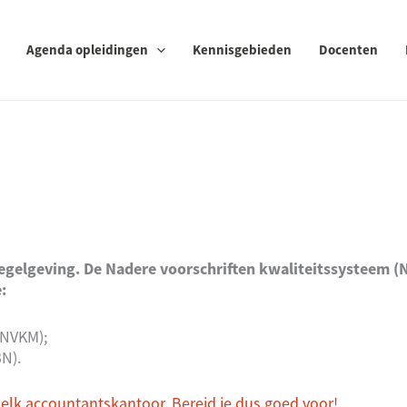
Agenda opleidingen
Kennisgebieden
Docenten
regelgeving. De Nadere voorschriften kwaliteitssysteem (
:
(NVKM);
N).
 elk accountantskantoor. Bereid je dus goed voor!