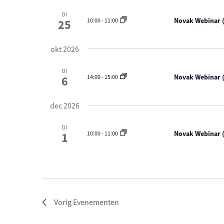
e
n
w
c
DI
Z
o
Novak Webinar (
10:00
-
11:00
25
t
o
r
e
e
d
e
k
okt 2026
i
r
e
n
n
d
.
DI
e
a
Novak Webinar (
14:00
-
15:00
6
Z
n
t
o
w
u
e
e
m
dec 2026
k
e
v
r
DI
o
g
Novak Webinar (
10:00
-
11:00
1
o
e
v
r
e
E
n
v
n
e
a
n
v
e
Vorig
Evenementen
i
m
g
e