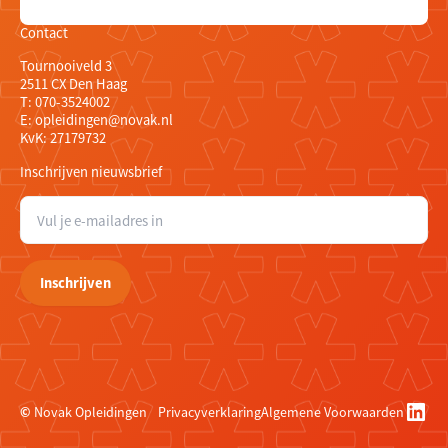
Contact
Tournooiveld 3
2511 CX Den Haag
T:
070-3524002
E:
opleidingen@novak.nl
KvK: 27179732
Inschrijven nieuwsbrief
E
-
m
a
Inschrijven
i
l
a
d
r
e
Link
s
©
Novak Opleidingen
Privacyverklaring
Algemene Voorwaarden