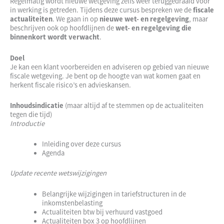
Regelmatig wordt nieuwe wetgeving zelfs weer teruggedraaid voor
in werking is getreden. Tijdens deze cursus bespreken we de
fiscale
actualiteiten
. We gaan in op
nieuwe wet- en regelgeving
, maar
beschrijven ook op hoofdlijnen de
wet- en regelgeving die
binnenkort wordt verwacht
.
Doel
Je kan een klant voorbereiden en adviseren op gebied van nieuwe
fiscale wetgeving. Je bent op de hoogte van wat komen gaat en
herkent fiscale risico’s en advieskansen.
Inhoudsindicatie
(maar altijd af te stemmen op de actualiteiten
tegen die tijd)
Introductie
Inleiding over deze cursus
Agenda
Update recente wetswijzigingen
Belangrijke wijzigingen in tariefstructuren in de
inkomstenbelasting
Actualiteiten btw bij verhuurd vastgoed
Actualiteiten box 3 op hoofdlijnen