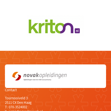
Contact
Tournooiveld 3
2511 CX Den Haag
T:
070-3524002