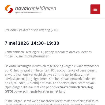
Ga
naar
de
inhoud
Periodiek Vaktechnisch Overleg (VTO)
7 mei 2026
14:30
–
19:30
Vaktechnisch Overleg (VTO) (let op meerdere data en locaties
mogelijk, zie inschrijfformulier)
De ontwikkelingen in wet- en regelgeving volgen elkaar razendsnel
op. Of het nu gaat om fiscaliteit, ICT, accountancy of pensioenen:
er wordt van ons verwacht dat we continu up-to-date zijn én
advieskansen tijdig signaleren. Om het Novak-netwerk (leden én
ook niet-leden) – hierbij optimaal te ondersteunen, start Novak
Opleidingen dit jaar met een periodiek
Vaktechnisch Overleg
(VTO)
op verschillende locaties in het land.
In mei organiseren we op meerdere locaties kennismakingssessies.