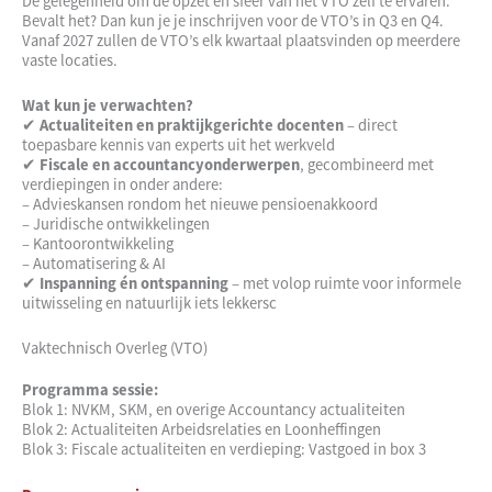
Dé gelegenheid om de opzet en sfeer van het VTO zelf te ervaren.
Bevalt het? Dan kun je je inschrijven voor de VTO’s in Q3 en Q4.
Vanaf 2027 zullen de VTO’s elk kwartaal plaatsvinden op meerdere
vaste locaties.
Wat kun je verwachten?
✔
Actualiteiten en praktijkgerichte docenten
– direct
toepasbare kennis van experts uit het werkveld
✔
Fiscale en accountancyonderwerpen
, gecombineerd met
verdiepingen in onder andere:
– Advieskansen rondom het nieuwe pensioenakkoord
– Juridische ontwikkelingen
– Kantoorontwikkeling
– Automatisering & AI
✔
Inspanning én ontspanning
– met volop ruimte voor informele
uitwisseling en natuurlijk iets lekkersc
Vaktechnisch Overleg (VTO)
Programma sessie:
Blok 1: NVKM, SKM, en overige Accountancy actualiteiten
Blok 2: Actualiteiten Arbeidsrelaties en Loonheffingen
Blok 3: Fiscale actualiteiten en verdieping: Vastgoed in box 3