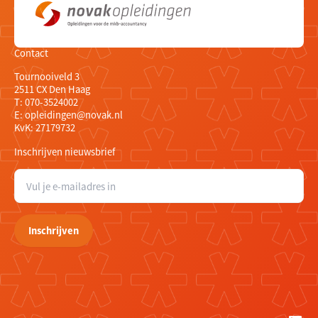
Contact
Tournooiveld 3
2511 CX Den Haag
T:
070-3524002
E:
opleidingen@novak.nl
KvK: 27179732
Inschrijven nieuwsbrief
E
-
m
a
Inschrijven
i
l
a
d
r
e
s