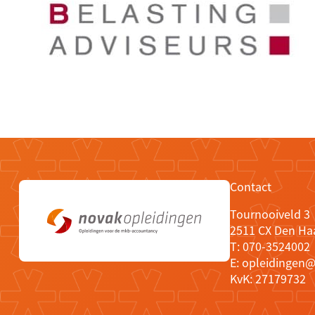
Contact
Tournooiveld 3
2511 CX Den Ha
T:
070-3524002
E:
opleidingen@
KvK: 27179732