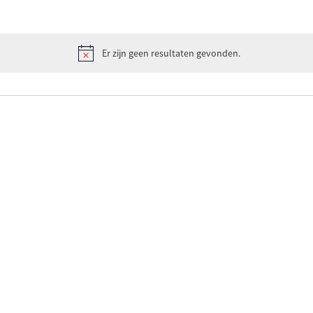
Er zijn geen resultaten gevonden.
B
e
r
i
c
h
t