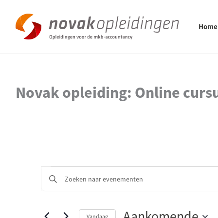
Ga
naar
de
Home
inhoud
Novak opleiding: Online cursu
Evenementen
E
V
v
u
e
l
n
e
e
Aankomende
m
e
Vandaag