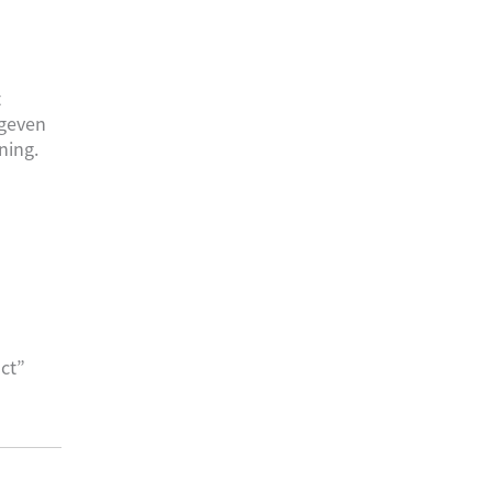
t
 geven
ning.
ct”