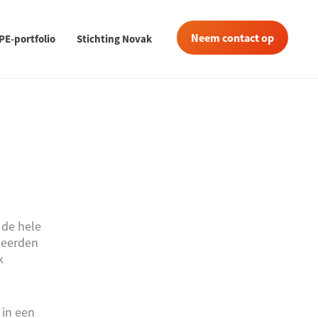
Neem contact op
PE-portfolio
Stichting Novak
 de hele
neerden
k
in een