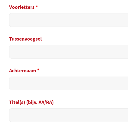
Voorletters
*
Tussenvoegsel
Achternaam
*
Titel(s) (bijv. AA/RA)