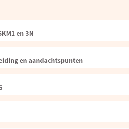
 SKM1 en 3N
eleiding en aandachtspunten
6