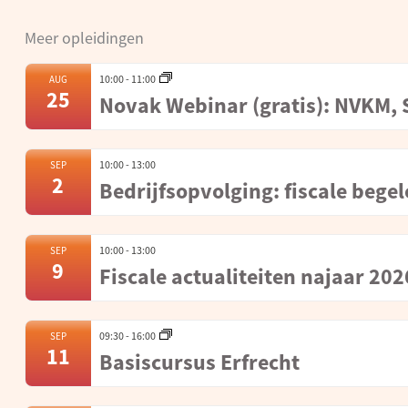
Meer opleidingen
10:00
-
11:00
AUG
25
Novak Webinar (gratis): NVKM,
10:00
-
13:00
SEP
2
Bedrijfsopvolging: fiscale beg
10:00
-
13:00
SEP
9
Fiscale actualiteiten najaar 202
09:30
-
16:00
SEP
11
Basiscursus Erfrecht