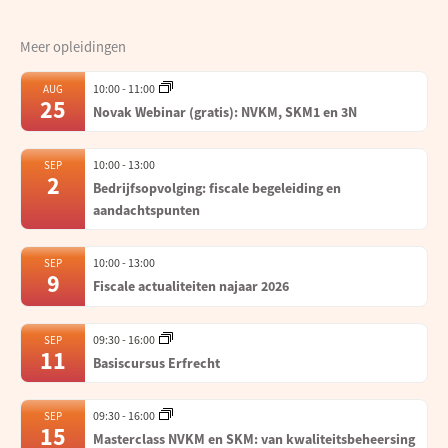
Meer opleidingen
10:00
-
11:00
AUG
25
Novak Webinar (gratis): NVKM, SKM1 en 3N
10:00
-
13:00
SEP
2
Bedrijfsopvolging: fiscale begeleiding en
aandachtspunten
10:00
-
13:00
SEP
9
Fiscale actualiteiten najaar 2026
09:30
-
16:00
SEP
11
Basiscursus Erfrecht
09:30
-
16:00
SEP
15
Masterclass NVKM en SKM: van kwaliteitsbeheersing