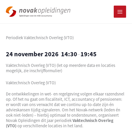
Ga
naar
de
inhoud
Periodiek Vaktechnisch Overleg (VTO)
24 november 2026
14:30
–
19:45
Vaktechnisch Overleg (VTO) (let op meerdere data en locaties
mogelijk, zie inschrijfformulier)
Vaktechnisch Overleg (VTO)
De ontwikkelingen in wet- en regelgeving volgen elkaar razendsnel
op. Of het nu gaat om fiscaliteit, ICT, accountancy of pensioenen:
er wordt van ons verwacht dat we continu up-to-date zijn én
advieskansen tijdig signaleren. Om het Novak-netwerk (leden én
ook niet-leden) – hierbij optimaal te ondersteunen, organiseert
Novak Opleidingen dit jaar periodiek
Vaktechnisch Overleg
(VTO)
op verschillende locaties in het land.