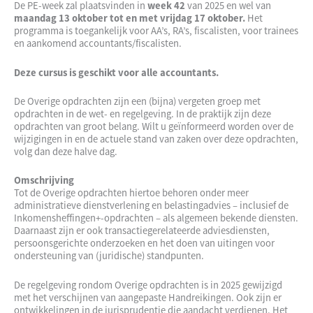
De PE-week zal plaatsvinden in
week 42
van 2025 en wel van
maandag 13 oktober tot en met vrijdag 17 oktober.
Het
programma is toegankelijk voor AA’s, RA’s, fiscalisten, voor trainees
en aankomend accountants/fiscalisten.
Deze cursus is geschikt voor alle accountants.
De Overige opdrachten zijn een (bijna) vergeten groep met
opdrachten in de wet- en regelgeving. In de praktijk zijn deze
opdrachten van groot belang. Wilt u geïnformeerd worden over de
wijzigingen in en de actuele stand van zaken over deze opdrachten,
volg dan deze halve dag.
Omschrijving
Tot de Overige opdrachten hiertoe behoren onder meer
administratieve dienstverlening en belastingadvies – inclusief de
Inkomensheffingen+-opdrachten – als algemeen bekende diensten.
Daarnaast zijn er ook transactiegerelateerde adviesdiensten,
persoonsgerichte onderzoeken en het doen van uitingen voor
ondersteuning van (juridische) standpunten.
De regelgeving rondom Overige opdrachten is in 2025 gewijzigd
met het verschijnen van aangepaste Handreikingen. Ook zijn er
ontwikkelingen in de jurisprudentie die aandacht verdienen. Het