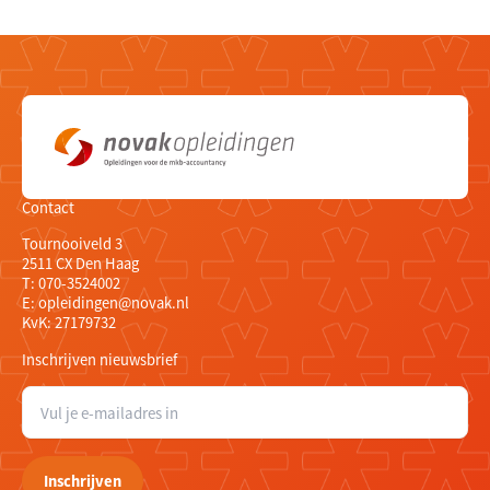
Contact
Tournooiveld 3
2511 CX Den Haag
T:
070-3524002
E:
opleidingen@novak.nl
KvK: 27179732
Inschrijven nieuwsbrief
E
-
m
a
Inschrijven
i