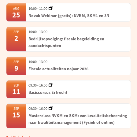
10:00
-
11:00
AUG
25
Novak Webinar (gratis): NVKM, SKM1 en 3N
10:00
-
13:00
SEP
2
Bedrijfsopvolging: fiscale begeleiding en
aandachtspunten
10:00
-
13:00
SEP
9
Fiscale actualiteiten najaar 2026
09:30
-
16:00
SEP
11
Basiscursus Erfrecht
09:30
-
16:00
SEP
15
Masterclass NVKM en SKM: van kwaliteitsbeheersing
naar kwaliteitsmanagement (Fysiek of online)