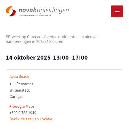
Ga
naar
de
inhoud
PE-week op Curaçao- Overige opdrachten en nieuwe
handreikingen in 2025 (4 PE-uren)
14 oktober 2025
13:00
–
17:00
Avila Beach
130 Penstraat
Willemstad
,
Curaçao
+ Google Maps
+599 9 788 1949
Bekijk de site van Locatie